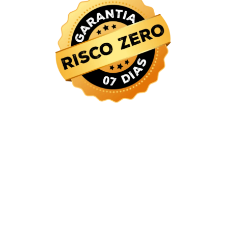
A SEMANA ONLINE VIDA NOVA NO
DIGITAL CONTA COM 100% DE
SATISFAÇÃO.
Ou seja, você tem 7 dias para aproveitar todo o
conteúdo, e se ainda achar que o conteúdo não
para você, basta solicitar o reembolso que
vamos desenvolver integralmente seu dinheiro.
Os riscos são todos meus.