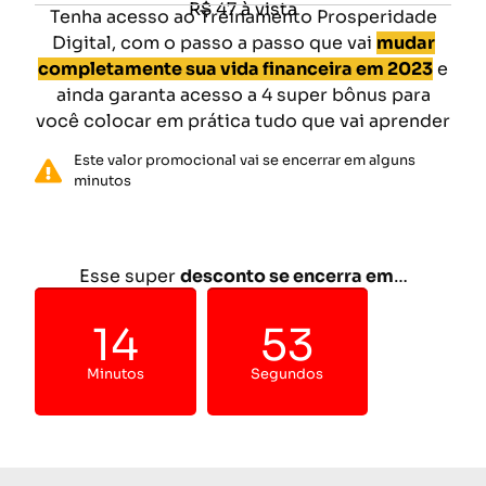
R$ 47 à vista
Tenha acesso ao Treinamento Prosperidade
Digital, com o passo a passo que vai
mudar
completamente sua vida financeira em 2023
e
ainda garanta acesso a 4 super bônus para
você colocar em prática tudo que vai aprender
Este valor promocional vai se encerrar em alguns
minutos
TOQUE AQUI E GARANTA SEU ACESSO NA
PROSPERIDADE DIGITAL
Esse super
desconto se encerra em
…
14
51
Minutos
Segundos